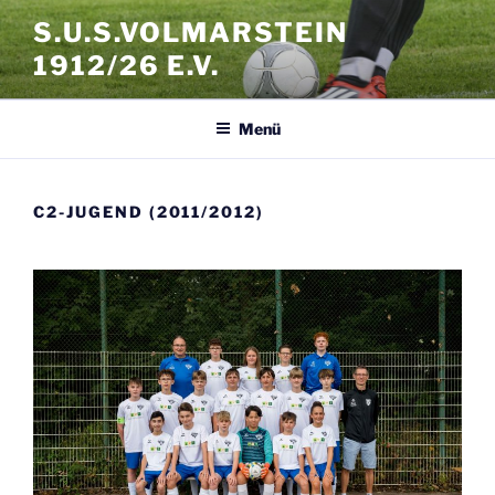
Zum
S.U.S.VOLMARSTEIN
Inhalt
1912/26 E.V.
springen
Menü
C2-JUGEND (2011/2012)