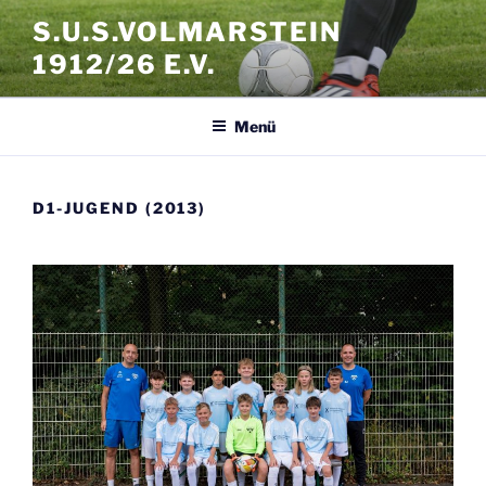
Zum
S.U.S.VOLMARSTEIN
Inhalt
1912/26 E.V.
springen
Menü
D1-JUGEND (2013)