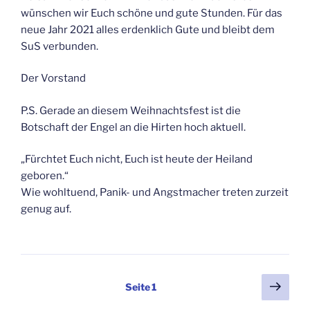
wünschen wir Euch schöne und gute Stunden. Für das
neue Jahr 2021 alles erdenklich Gute und bleibt dem
SuS verbunden.
Der Vorstand
P.S. Gerade an diesem Weihnachtsfest ist die
Botschaft der Engel an die Hirten hoch aktuell.
„Fürchtet Euch nicht, Euch ist heute der Heiland
geboren.“
Wie wohltuend, Panik- und Angstmacher treten zurzeit
genug auf.
Seitennummerierung
Näch
Seite
1
Seit
der