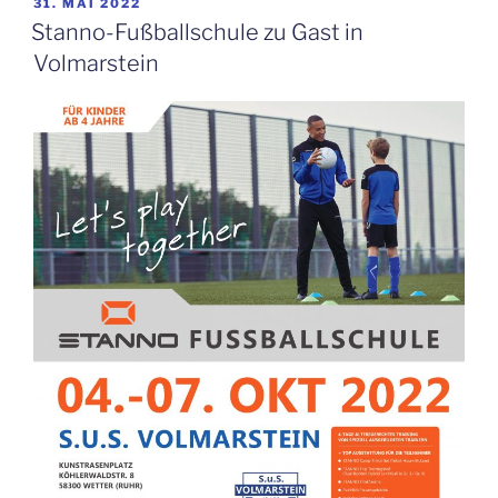
VERÖFFENTLICHT
31. MAI 2022
AM
Stanno-Fußballschule zu Gast in
Volmarstein