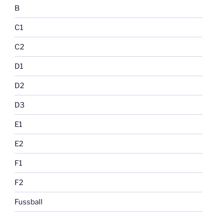
B
C1
C2
D1
D2
D3
E1
E2
F1
F2
Fussball