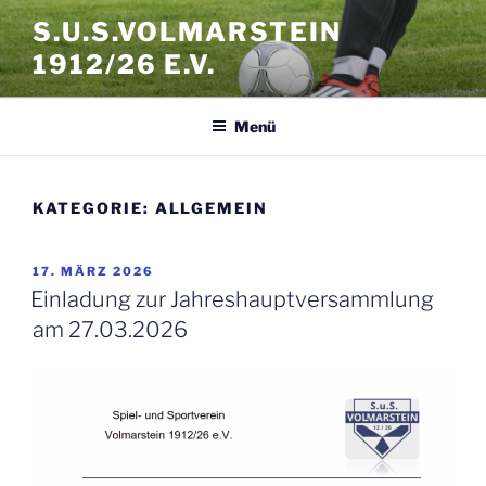
Zum
S.U.S.VOLMARSTEIN
Inhalt
1912/26 E.V.
springen
Menü
KATEGORIE:
ALLGEMEIN
VERÖFFENTLICHT
17. MÄRZ 2026
AM
Einladung zur Jahreshauptversammlung
am 27.03.2026