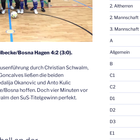
2. Altherren
2. Mannschaft
3. Mannschaft
A
Allgemein
lbecke/Bosna Hagen 4:2 (3:0).
B
usenführung durch Christian Schwalm,
Goncalves ließen die beiden
C1
alija Okanovic und Anto Kulic
C2
e/Bosna hoffen. Doch vier Minuten vor
lm den SuS-Titelgewinn perfekt.
D1
D2
D3
E1