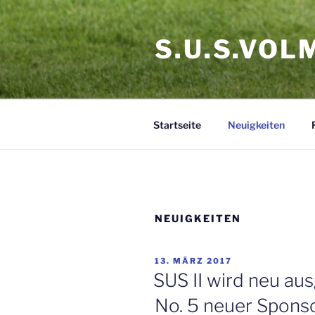
Zum
Inhalt
S.U.S.VOL
springen
Startseite
Neuigkeiten
NEUIGKEITEN
VERÖFFENTLICHT
13. MÄRZ 2017
AM
SUS II wird neu au
No. 5 neuer Spons