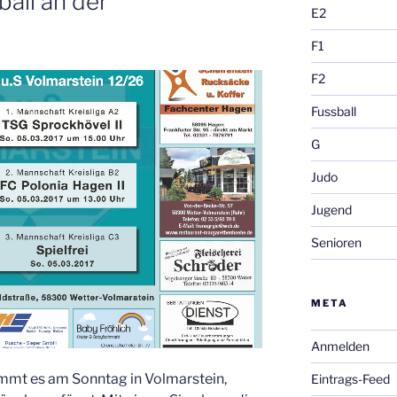
ball an der
E2
F1
F2
Fussball
G
Judo
Jugend
Senioren
META
Anmelden
mmt es am Sonntag in Volmarstein,
Eintrags-Feed