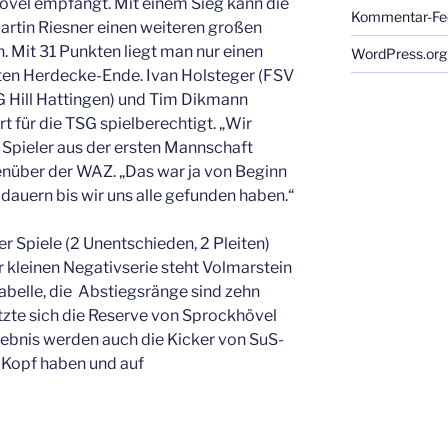
vel empfängt. Mit einem Sieg kann die
Kommentar-Fe
rtin Riesner einen weiteren großen
. Mit 31 Punkten liegt man nur einen
WordPress.org
rten Herdecke-Ende. Ivan Holsteger (FSV
G Hill Hattingen) und Tim Dikmann
t für die TSG spielberechtigt. „Wir
 Spieler aus der ersten Mannschaft
enüber der WAZ. „Das war ja von Beginn
t dauern bis wir uns alle gefunden haben.“
r Spiele (2 Unentschieden, 2 Pleiten)
er kleinen Negativserie steht Volmarstein
Tabelle, die Abstiegsränge sind zehn
etzte sich die Reserve von Sprockhövel
gebnis werden auch die Kicker von SuS-
 Kopf haben und auf