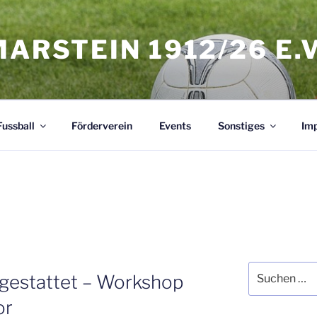
MARSTEIN 1912/26 E.V
Fussball
Förderverein
Events
Sonstiges
Im
Suchen
sgestattet – Workshop
nach:
or