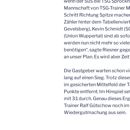
wenn der SuS die TSG Sprockhö
Mannschaft von TSG-Trainer Ma
Schritt Richtung Spitze machen
Zähler hinter dem Tabellenvie
Gevelsberg), Kevin Schmidt (S
(Union Wuppertal) sind ab sofor
werden nun nicht mehr so viele
benötigen“, sagte Riesner geg
an unser Plan. Es wird aber Zei
Die Gastgeber warten schon vie
lang auf einen Sieg. Trotz dies
im gesicherten Mittelfeld der 
Punkte entfernt. Im Hinspiel s
mit 3:1 durch. Genau dieses Er
Trainer Ralf Gütschow noch im
Wiedergutmachung aus sein.