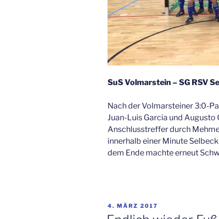
SuS Volmarstein – SG RSV Se
Nach der Volmarsteiner 3:0-Pa
Juan-Luis Garcia und Augusto 
Anschlusstreffer durch Mehmed
innerhalb einer Minute Selbeck
dem Ende machte erneut Schwa
VERÖFFENTLICHT
4. MÄRZ 2017
AM