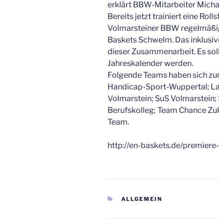
erklärt BBW-Mitarbeiter Micha
Bereits jetzt trainiert eine Ro
Volmarsteiner BBW regelmäßig
Baskets Schwelm. Das inklusive
dieser Zusammenarbeit. Es sol
Jahreskalender werden.
Folgende Teams haben sich zu
Handicap-Sport-Wuppertal; L
Volmarstein; SuS Volmarstein;
Berufskolleg; Team Chance Zu
Team.
http://en-baskets.de/premiere-f
KATEGORIEN
ALLGEMEIN