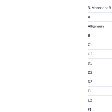
3. Mannschaft
A
Allgemein
B
C1
C2
D1
D2
D3
E1
E2
F1