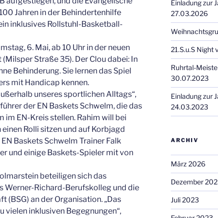
oB aufgestiegen, und die Evangelische
Einladung zur
 100 Jahren in der Behindertenhilfe
27.03.2026
in inklusives Rollstuhl-Basketball-
Weihnachtsgr
stag, 6. Mai, ab 10 Uhr in der neuen
21.S.u.S Night
(Milsper Straße 35). Der Clou dabei: In
Ruhrtal-Meiste
ohne Behinderung. Sie lernen das Spiel
30.07.2023
lers mit Handicap kennen.
außerhalb unseres sportlichen Alltags“,
Einladung zur
führer der EN Baskets Schwelm, die das
24.03.2023
im EN-Kreis stellen. Rahim will bei
n einen Rolli sitzen und auf Korbjagd
 EN Baskets Schwelm Trainer Falk
ARCHIV
fer und einige Baskets-Spieler mit von
März 2026
olmarstein beteiligen sich das
Dezember 202
s Werner-Richard-Berufskolleg und die
 (BSG) an der Organisation. „Das
Juli 2023
zu vielen inklusiven Begegnungen“,
Februar 2023