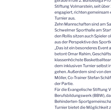
gerade in die 2. Bundesliga Pr
Stiftung Volmarstein, seit über
engagiert, richten gemeinsam e
Turnier aus.
Zehn Mannschaften sind am Sam
Schwelmer Sporthalle am Start 
den Rollis sitzen auch Spieler 
aus der Perspektive des Sport
„Das ist ein besonderes Event 
betont Omar Rahim, Geschäfts
klassenhöchste Basketballteam 
dem inklusiven Turnier selbst i
gehen. Außerdem sind von den
Möller, Co-Trainer Stefan Schä
der Partie.
Für die Evangelische Stiftung V
Berufsbildungswerk (BBW), da
Behinderten-Sportgemeinschaft
Turnier bietet die Möglichkeit 