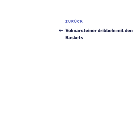
Beitragsnavigation
Vorheriger
ZURÜCK
Beitrag
Volmarsteiner dribbeln mit de
Baskets