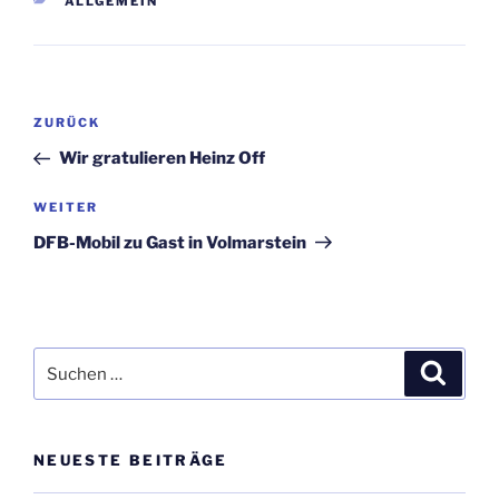
KATEGORIEN
ALLGEMEIN
Beitragsnavigation
Vorheriger
ZURÜCK
Beitrag
Wir gratulieren Heinz Off
Nächster
WEITER
Beitrag
DFB-Mobil zu Gast in Volmarstein
Suchen
Suche
nach:
NEUESTE BEITRÄGE