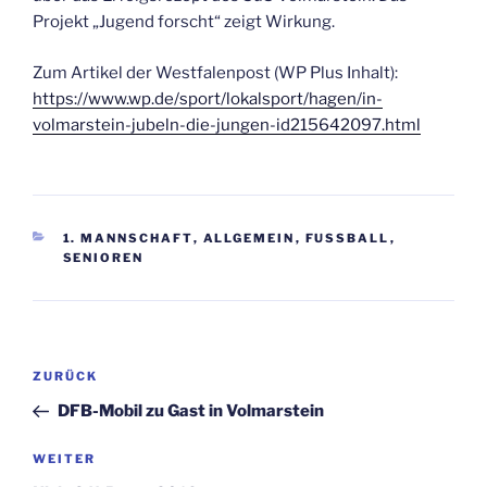
Projekt „Jugend forscht“ zeigt Wirkung.
Zum Artikel der Westfalenpost (WP Plus Inhalt):
https://www.wp.de/sport/lokalsport/hagen/in-
volmarstein-jubeln-die-jungen-id215642097.html
KATEGORIEN
1. MANNSCHAFT
,
ALLGEMEIN
,
FUSSBALL
,
SENIOREN
Beitragsnavigation
Vorheriger
ZURÜCK
Beitrag
DFB-Mobil zu Gast in Volmarstein
Nächster
WEITER
Beitrag