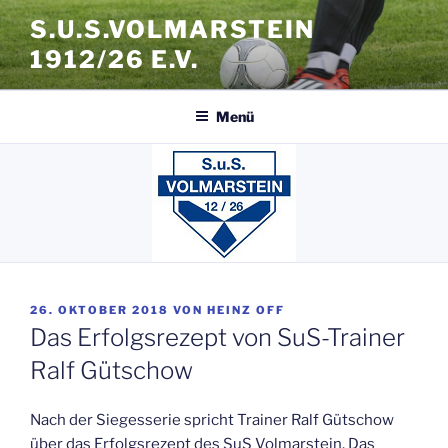
Zum
S.U.S.VOLMARSTEIN
Inhalt
1912/26 E.V.
springen
Menü
VERÖFFENTLICHT
26. OKTOBER 2018
VON
HEINZ OFF
AM
Das Erfolgsrezept von SuS-Trainer
Ralf Gütschow
Nach der Siegesserie spricht Trainer Ralf Gütschow
über das Erfolgsrezept des SuS Volmarstein. Das