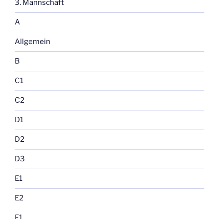
3. Mannschaft
A
Allgemein
B
C1
C2
D1
D2
D3
E1
E2
F1