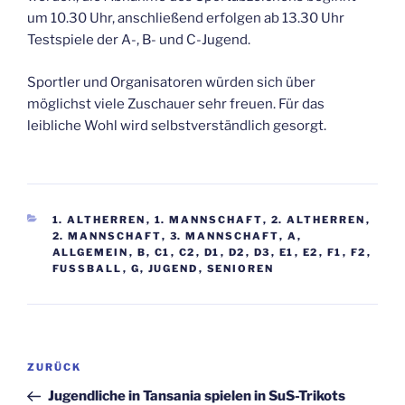
um 10.30 Uhr, anschließend erfolgen ab 13.30 Uhr
Testspiele der A-, B- und C-Jugend.
Sportler und Organisatoren würden sich über
möglichst viele Zuschauer sehr freuen. Für das
leibliche Wohl wird selbstverständlich gesorgt.
KATEGORIEN
1. ALTHERREN
,
1. MANNSCHAFT
,
2. ALTHERREN
,
2. MANNSCHAFT
,
3. MANNSCHAFT
,
A
,
ALLGEMEIN
,
B
,
C1
,
C2
,
D1
,
D2
,
D3
,
E1
,
E2
,
F1
,
F2
,
FUSSBALL
,
G
,
JUGEND
,
SENIOREN
Beitragsnavigation
Vorheriger
ZURÜCK
Beitrag
Jugendliche in Tansania spielen in SuS-Trikots