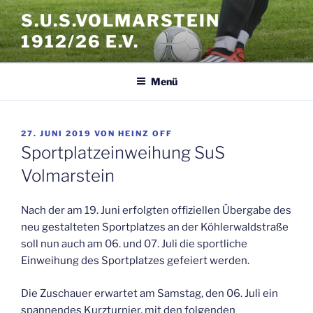
Zum
S.U.S.VOLMARSTEIN
Inhalt
1912/26 E.V.
springen
Menü
VERÖFFENTLICHT
27. JUNI 2019
VON
HEINZ OFF
AM
Sportplatzeinweihung SuS
Volmarstein
Nach der am 19. Juni erfolgten offiziellen Übergabe des
neu gestalteten Sportplatzes an der Köhlerwaldstraße
soll nun auch am 06. und 07. Juli die sportliche
Einweihung des Sportplatzes gefeiert werden.
Die Zuschauer erwartet am Samstag, den 06. Juli ein
spannendes Kurzturnier, mit den folgenden